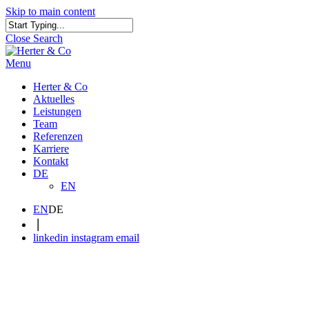
Skip to main content
Close Search
Menu
Herter & Co
Aktuelles
Leistungen
Team
Referenzen
Karriere
Kontakt
DE
EN
EN
DE
|
linkedin
instagram
email