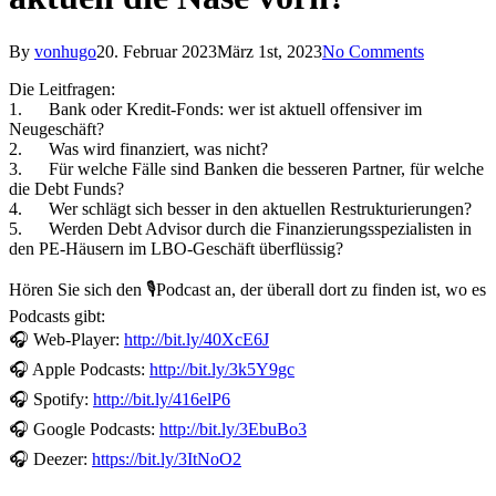
By
vonhugo
20. Februar 2023
März 1st, 2023
No Comments
Die Leitfragen:
1. Bank oder Kredit-Fonds: wer ist aktuell offensiver im
Neugeschäft?
2. Was wird finanziert, was nicht?
3. Für welche Fälle sind Banken die besseren Partner, für welche
die Debt Funds?
4. Wer schlägt sich besser in den aktuellen Restrukturierungen?
5. Werden Debt Advisor durch die Finanzierungsspezialisten in
den PE-Häusern im LBO-Geschäft überflüssig?
Hören Sie sich den 🎙Podcast an, der überall dort zu finden ist, wo es
Podcasts gibt:
🎧 Web-Player:
http://bit.ly/40XcE6J
🎧 Apple Podcasts:
http://bit.ly/3k5Y9gc
🎧 Spotify:
http://bit.ly/416elP6
🎧 Google Podcasts:
http://bit.ly/3EbuBo3
🎧 Deezer:
https://bit.ly/3ItNoO2