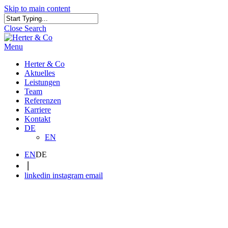
Skip to main content
Close Search
Menu
Herter & Co
Aktuelles
Leistungen
Team
Referenzen
Karriere
Kontakt
DE
EN
EN
DE
|
linkedin
instagram
email